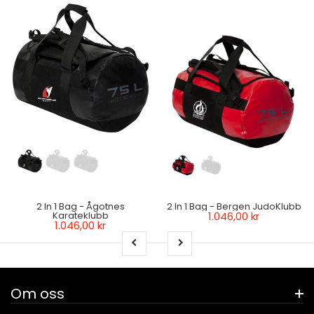
2 In 1 Bag - Ågotnes
2 In 1 Bag - Bergen JudoKlubb
Karateklubb
1.046,00 kr
1.046,00 kr
Om oss