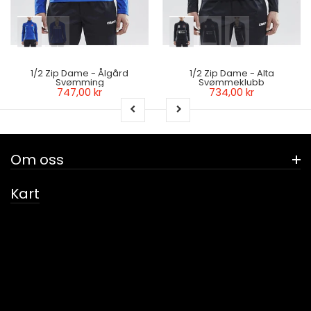
1/2 Zip Dame - Ålgård
1/2 Zip Dame - Alta
Svømming
Svømmeklubb
747,00 kr
734,00 kr
Om oss
Kart