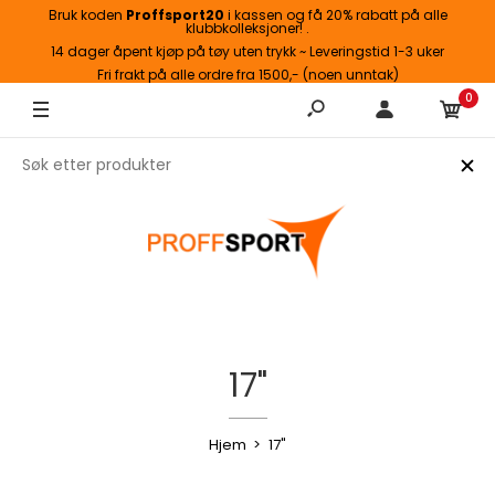
Bruk koden
Proffsport20
i kassen og få 20% rabatt på alle
klubbkolleksjoner! .
14 dager åpent kjøp på tøy uten trykk ~ Leveringstid 1-3 uker
Fri frakt på alle ordre fra 1500,- (noen unntak)
0
17"
Hjem
17"